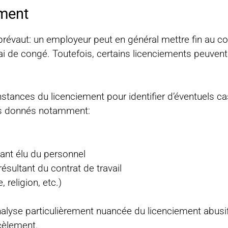
ement
n prévaut: un employeur peut en général mettre fin au con
élai de congé. Toutefois, certains licenciements peuv
tances du licenciement pour identifier d’éventuels ca
és donnés notamment:
tant élu du personnel
résultant du contrat de travail
 religion, etc.)
analyse particulièrement nuancée du licenciement abu
rcèlement.