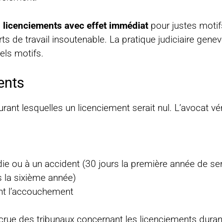
s
licenciements avec effet immédiat
pour justes motifs
rts de travail insoutenable. La pratique judiciaire gen
tels motifs.
ents
rant lesquelles un licenciement serait nul. L’avocat véri
die ou à un accident (30 jours la première année de ser
 la sixième année)
ant l’accouchement
accrue des tribunaux concernant les licenciements duran